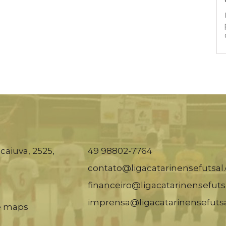
caiuva, 2525,
49 98802-7764
contato@ligacatarinensefutsal
financeiro@ligacatarinensefuts
imprensa@ligacatarinensefuts
e maps