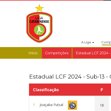
A Liga
Comp
Início
Competições
Estadual LCF 2024 -
Estadual LCF 2024 - Sub-13 -
Classificação
P
1
Joaçaba Futsal
18