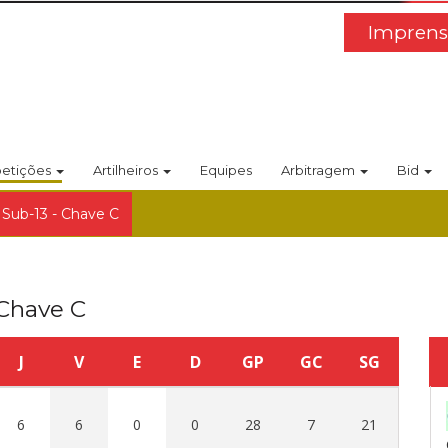
Imprens
etições
Artilheiros
Equipes
Arbitragem
Bid
 Sub-13 - Chave C
 Chave C
J
V
E
D
GP
GC
SG
6
6
0
0
28
7
21