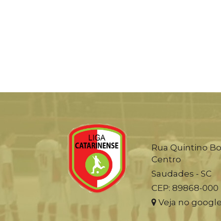
Rua Quintino Bo
Centro
Saudades - SC
CEP: 89868-000
Veja no googl