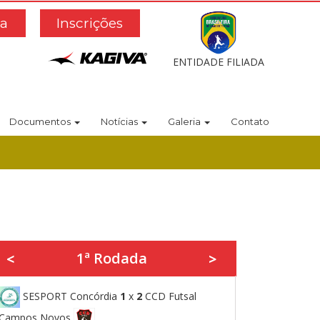
a
Inscrições
ENTIDADE FILIADA
Documentos
Notícias
Galeria
Contato
1ª Rodada
<
>
SESPORT Concórdia
1
x
2
CCD Futsal
Campos Novos