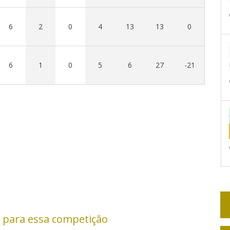
6
2
0
4
13
13
0
6
1
0
5
6
27
-21
 para essa competição