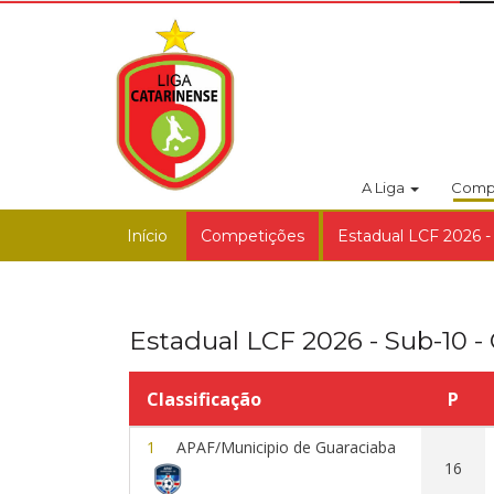
A Liga
Comp
Início
Competições
Estadual LCF 2026 -
Estadual LCF 2026 - Sub-10 -
Classificação
P
1
APAF/Municipio de Guaraciaba
16