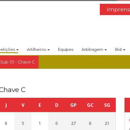
Imprens
etições
Artilheiros
Equipes
Arbitragem
Bid
 Sub-10 - Chave C
 Chave C
J
V
E
D
GP
GC
SG
6
5
1
0
27
6
21