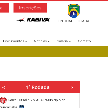
a
Inscrições
ENTIDADE FILIADA
Documentos
Notícias
Galeria
Contato
1ª Rodada
<
>
Garra Futsal
1
x
5
APAF/Municipio de
Guaraciaba