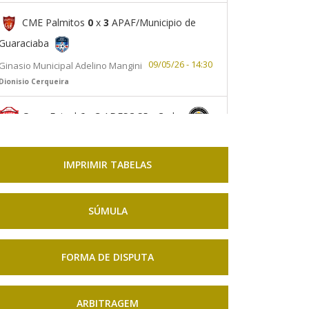
CME Palmitos
0
x
3
APAF/Municipio de
Guaraciaba
09/05/26 - 14:30
Ginasio Municipal Adelino Mangini
Dionisio Cerqueira
Garra Futsal
6
x
3
ADESC São Carlos
09/05/26 - 15:30
Ginasio Municipal Adelino Mangini
Dionisio Cerqueira
IMPRIMIR TABELAS
SÚMULA
FORMA DE DISPUTA
ARBITRAGEM