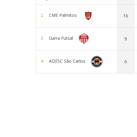
2
CME Palmitos
10
3
Garra Futsal
9
4
ADESC São Carlos
0