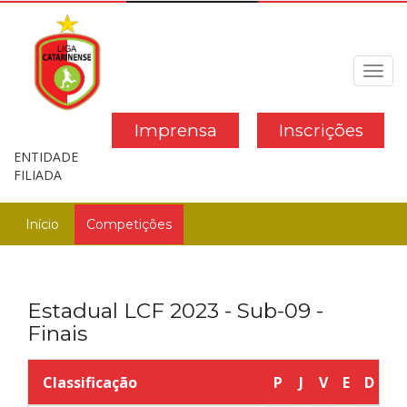
Toggl
navig
Imprensa
Inscrições
ENTIDADE
FILIADA
Início
Competições
Estadual LCF 2023 - Sub-09 -
Finais
Classificação
P
J
V
E
D
G