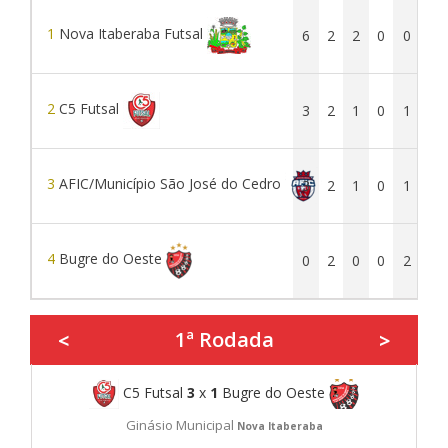
1
Nova Itaberaba Futsal
6
2
2
0
0
9
2
C5 Futsal
3
2
1
0
1
8
3
AFIC/Município São José do Cedro
3
2
1
0
1
8
4
Bugre do Oeste
0
2
0
0
2
5
1ª Rodada
<
>
C5 Futsal
3
x
1
Bugre do Oeste
Ginásio Municipal
Nova Itaberaba