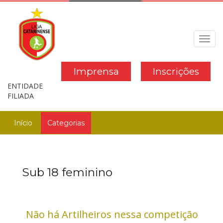
Toggl
navig
Imprensa
Inscrições
ENTIDADE
FILIADA
Início
Categorias
Sub 18 feminino
Não há Artilheiros nessa competição