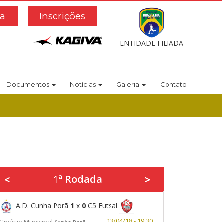
a
Inscrições
ENTIDADE FILIADA
Documentos
Notícias
Galeria
Contato
1ª Rodada
<
>
A.D. Cunha Porã
1
x
0
C5 Futsal
13/04/18 - 19:30
Ginásio Municipal
Cunha Porã