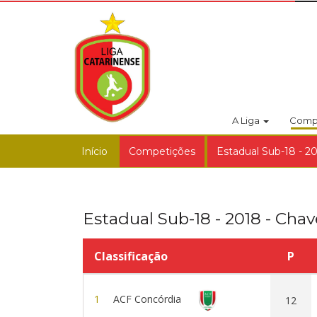
A Liga
Comp
Início
Competições
Estadual Sub-18 - 2
Estadual Sub-18 - 2018 - Chav
Classificação
P
1
ACF Concórdia
12