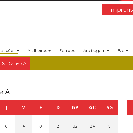
Imprens
etições
Artilheiros
Equipes
Arbitragem
Bid
018 - Chave A
e A
J
V
E
D
GP
GC
SG
6
4
0
2
32
24
8