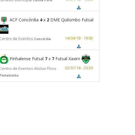
ACF Concórdia
4
x
2
DME Quilombo Futsal
14/04/18 - 19:00
Centro de Eventos
Concórdia
Pinhalense Futsal
7
x
7
Futsal Xaxim
02/07/18 - 20:30
Centro de Eventos Aloísio Floss
Pinhalzinho