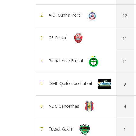
2
A.D. Cunha Porã
12
3
C5 Futsal
11
4
Pinhalense Futsal
11
5
DME Quilombo Futsal
9
6
ADC Canoinhas
4
7
Futsal Xaxim
1