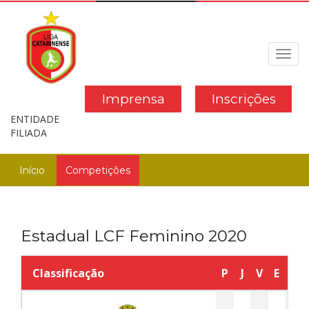
Toggl
navig
Imprensa
Inscrições
ENTIDADE
FILIADA
Início
Competições
Estadual LCF Feminino 2020
Classificação
P
J
V
E
D