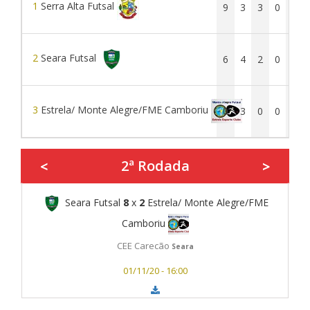
1
Serra Alta Futsal
9
3
3
0
0
2
Seara Futsal
6
4
2
0
2
3
Estrela/ Monte Alegre/FME Camboriu
0
3
0
0
3
2ª Rodada
<
>
Seara Futsal
8
x
2
Estrela/ Monte Alegre/FME
Camboriu
CEE Carecão
Seara
01/11/20 - 16:00