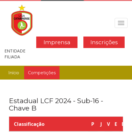
Toggl
navig
Imprensa
Inscrições
ENTIDADE
FILIADA
Início
Competições
Estadual LCF 2024 - Sub-16 -
Chave B
Classificação
P
J
V
E
D