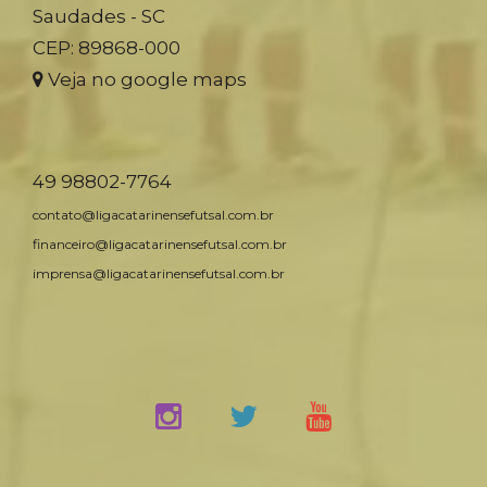
Saudades - SC
CEP: 89868-000
Veja no google maps
49 98802-7764
contato@ligacatarinensefutsal.com.br
financeiro@ligacatarinensefutsal.com.br
imprensa@ligacatarinensefutsal.com.br