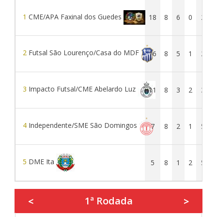
1
CME/APA Faxinal dos Guedes
18
8
6
0
2
2
Futsal São Lourenço/Casa do MDF
16
8
5
1
2
3
Impacto Futsal/CME Abelardo Luz
11
8
3
2
3
4
Independente/SME São Domingos
7
8
2
1
5
5
DME Ita
5
8
1
2
5
1ª Rodada
<
>