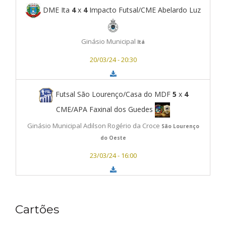
DME Ita
4
x
4
Impacto Futsal/CME Abelardo Luz
Ginásio Municipal
Itá
20/03/24 - 20:30
Futsal São Lourenço/Casa do MDF
5
x
4
CME/APA Faxinal dos Guedes
Ginásio Municipal Adilson Rogério da Croce
São Lourenço
do Oeste
23/03/24 - 16:00
Cartões