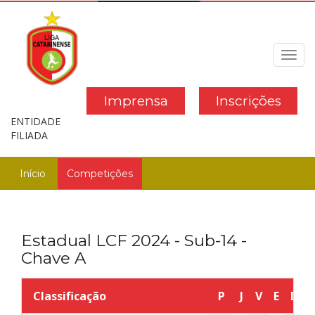
Toggl
navig
Imprensa
Inscrições
ENTIDADE
FILIADA
Início
Competições
Estadual LCF 2024 - Sub-14 -
Chave A
Classificação
P
J
V
E
D