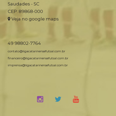
Saudades - SC
CEP: 89868-000
Veja no google maps
49 98802-7764
contato@ligacatarinensefutsal.com.br
financeiro@ligacatarinensefutsal.com.br
imprensa@ligacatarinensefutsal.com.br