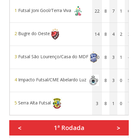
1
Futsal Joni Gool/Terra Viva
22
8
7
1
0
2
Bugre do Oeste
14
8
4
2
2
3
Futsal São Lourenço/Casa do MDF
10
8
3
1
4
4
Impacto Futsal/CME Abelardo Luz
9
8
3
0
5
5
Serra Alta Futsal
3
8
1
0
7
1ª Rodada
<
>