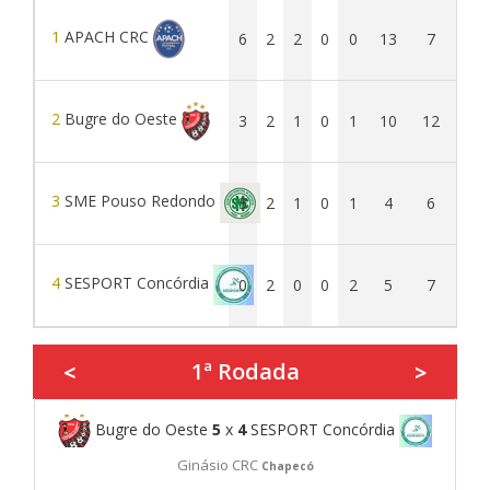
1
APACH CRC
6
2
2
0
0
13
7
6
2
Bugre do Oeste
3
2
1
0
1
10
12
-2
3
SME Pouso Redondo
3
2
1
0
1
4
6
-2
4
SESPORT Concórdia
0
2
0
0
2
5
7
-2
1ª Rodada
<
>
Bugre do Oeste
5
x
4
SESPORT Concórdia
Ginásio CRC
Chapecó