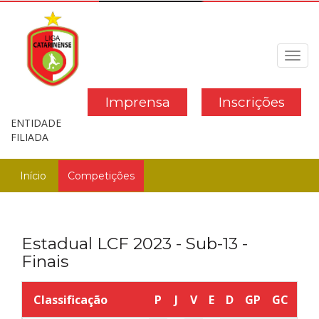
Toggl
navig
Imprensa
Inscrições
ENTIDADE
FILIADA
Início
Competições
Estadual LCF 2023 - Sub-13 -
Finais
Classificação
P
J
V
E
D
GP
GC
SG