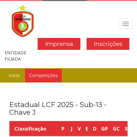
Toggl
navig
Imprensa
Inscrições
ENTIDADE
FILIADA
Início
Competições
Estadual LCF 2025 - Sub-13 -
Chave J
Classificação
P
J
V
E
D
GP
GC
SG