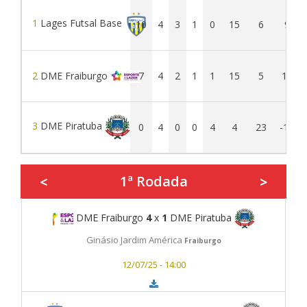
1
Lages Futsal Base
10
4
3
1
0
15
6
9
2
DME Fraiburgo
7
4
2
1
1
15
5
10
3
DME Piratuba
0
4
0
0
4
4
23
-19
1ª Rodada
<
>
DME Fraiburgo
4
x
1
DME Piratuba
Ginásio Jardim América
Fraiburgo
12/07/25 - 14:00