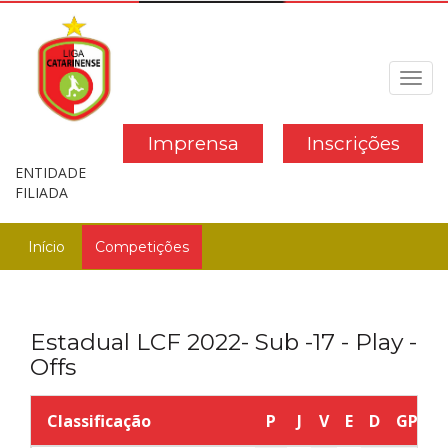
Toggl
navig
Imprensa
Inscrições
ENTIDADE
FILIADA
Início
Competições
Estadual LCF 2022- Sub -17 - Play -
Offs
Classificação
P
J
V
E
D
GP
G