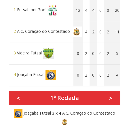
1
Futsal Joni Gool
12
4
4
0
0
20
2
A.C. Coração do Contestado
6
4
2
0
2
11
1
3
Videira Futsal
0
2
0
0
2
5
1
4
Joaçaba Futsal
0
2
0
0
2
4
1ª Rodada
<
>
Joaçaba Futsal
3
x
4
A.C. Coração do Contestado