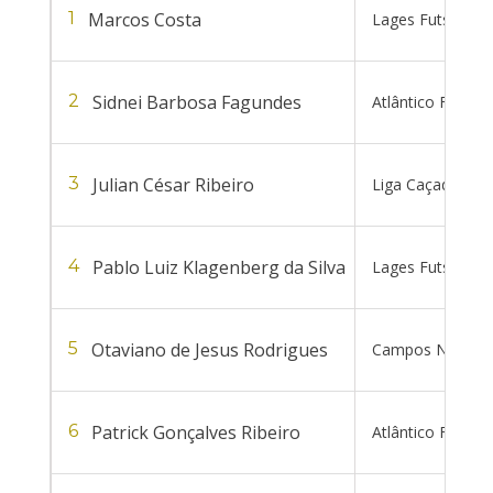
Marcos Costa
1
Lages Futsal Ba
Sidnei Barbosa Fagundes
2
Atlântico Futsal
Julian César Ribeiro
3
Liga Caçadorense
Pablo Luiz Klagenberg da Silva
4
Lages Futsal Ba
Otaviano de Jesus Rodrigues
5
Campos Novos F
Patrick Gonçalves Ribeiro
6
Atlântico Futsal