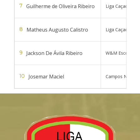
Guilherme de Oliveira Ribeiro
7
Liga Caçadorense
Matheus Augusto Calistro
8
Liga Caçadorense
Jackson De Ávila Ribeiro
9
W&M Escolinha d
Josemar Maciel
10
Campos Novos F