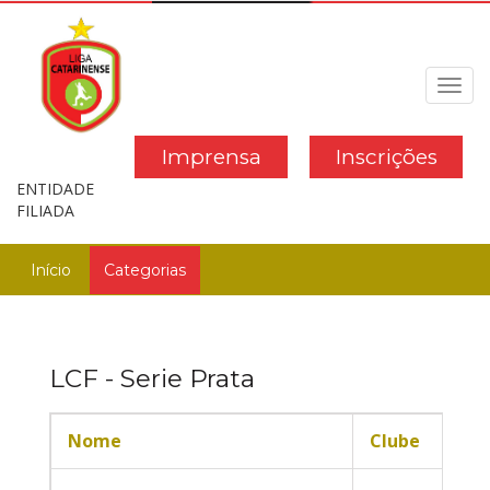
Toggl
navig
Imprensa
Inscrições
ENTIDADE
FILIADA
Início
Categorias
LCF - Serie Prata
Nome
Clube