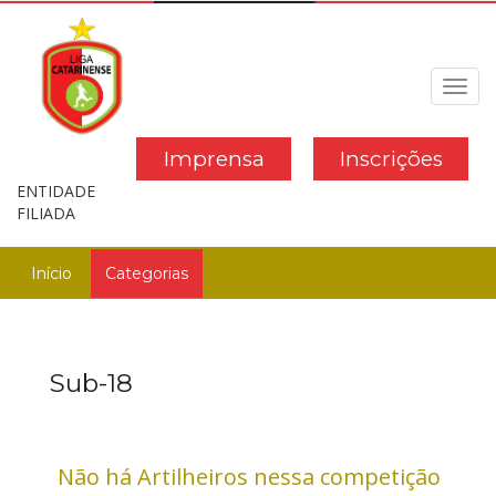
Toggl
navig
Imprensa
Inscrições
ENTIDADE
FILIADA
Início
Categorias
Sub-18
Não há Artilheiros nessa competição