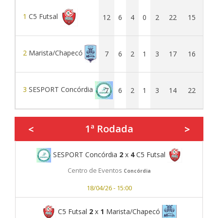
1
C5 Futsal
12
6
4
0
2
22
15
7
2
Marista/Chapecó
7
6
2
1
3
17
16
1
3
SESPORT Concórdia
7
6
2
1
3
14
22
-8
1ª Rodada
<
>
SESPORT Concórdia
2
x
4
C5 Futsal
Centro de Eventos
Concórdia
18/04/26 - 15:00
C5 Futsal
2
x
1
Marista/Chapecó