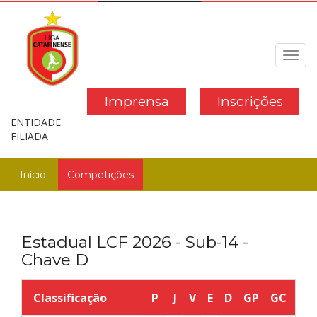
Toggl
navig
Imprensa
Inscrições
ENTIDADE
FILIADA
Início
Competições
Estadual LCF 2026 - Sub-14 -
Chave D
Classificação
P
J
V
E
D
GP
GC
SG