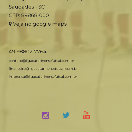
Saudades - SC
CEP: 89868-000
Veja no google maps
49 98802-7764
contato@ligacatarinensefutsal.com.br
financeiro@ligacatarinensefutsal.com.br
imprensa@ligacatarinensefutsal.com.br