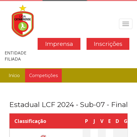
Toggl
navig
Imprensa
Inscrições
ENTIDADE
FILIADA
Início
Competições
Estadual LCF 2024 - Sub-07 - Final
Classificação
P
J
V
E
D
GP