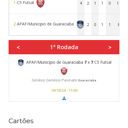
1
C5 Futsal
4
2
1
1
0
18
2
APAF/Municipio de Guaraciaba
1
2
0
1
1
8
1ª Rodada
<
>
APAF/Municipio de Guaraciaba
7
x
7
C5 Futsal
Ginásio Genésio Pasinato
Guaraciaba
19/10/24 - 11:00
Cartões