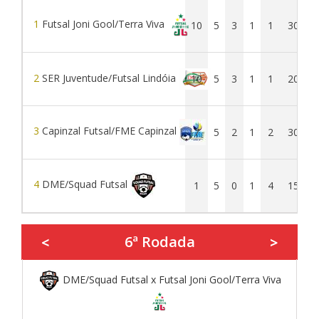
1
Futsal Joni Gool/Terra Viva
10
5
3
1
1
30
2
SER Juventude/Futsal Lindóia
10
5
3
1
1
20
3
Capinzal Futsal/FME Capinzal
7
5
2
1
2
30
4
DME/Squad Futsal
1
5
0
1
4
15
6ª Rodada
<
>
DME/Squad Futsal x Futsal Joni Gool/Terra Viva