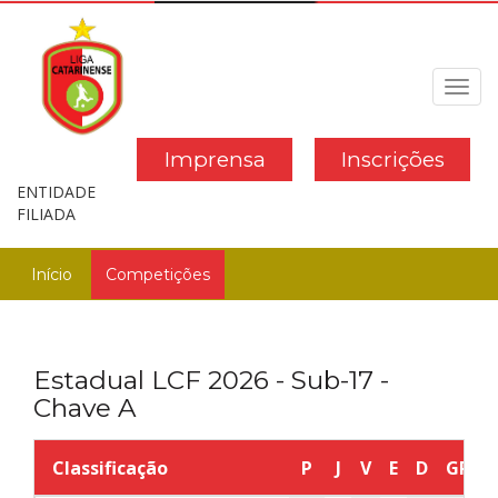
Toggl
navig
Imprensa
Inscrições
ENTIDADE
FILIADA
Início
Competições
Estadual LCF 2026 - Sub-17 -
Chave A
Classificação
P
J
V
E
D
GP