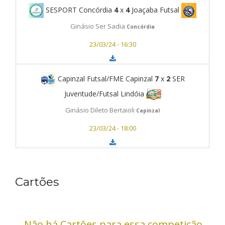
SESPORT Concórdia
4
x
4
Joaçaba Futsal
Ginásio Ser Sadia
Concórdia
23/03/24 - 16:30
Capinzal Futsal/FME Capinzal
7
x
2
SER
Juventude/Futsal Lindóia
Ginásio Dileto Bertaioli
Capinzal
23/03/24 - 18:00
Cartões
Não há Cartões para essa competição