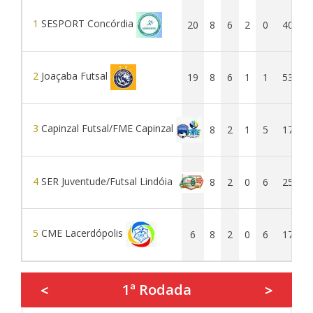
1
SESPORT Concórdia
20
8
6
2
0
40
2
Joaçaba Futsal
19
8
6
1
1
53
3
Capinzal Futsal/FME Capinzal
7
8
2
1
5
17
4
SER Juventude/Futsal Lindóia
6
8
2
0
6
25
5
CME Lacerdópolis
6
8
2
0
6
17
1ª Rodada
<
>