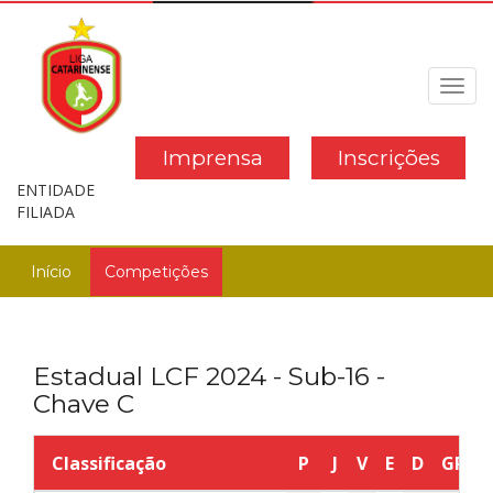
Toggl
navig
Imprensa
Inscrições
ENTIDADE
FILIADA
Início
Competições
Estadual LCF 2024 - Sub-16 -
Chave C
Classificação
P
J
V
E
D
GP