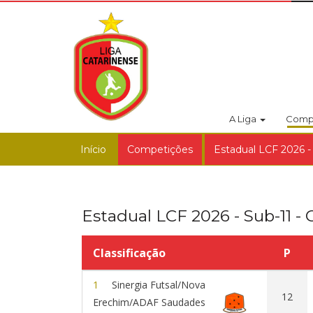
A Liga
Comp
Início
Competições
Estadual LCF 2026 -
Estadual LCF 2026 - Sub-11 -
Classificação
P
1
Sinergia Futsal/Nova
12
Erechim/ADAF Saudades