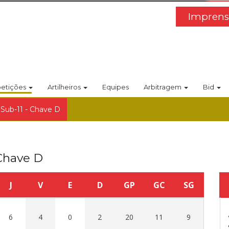
Imprens
etições
Artilheiros
Equipes
Arbitragem
Bid
 Sub-11 - Chave D
 Chave D
J
V
E
D
GP
GC
SG
6
4
0
2
20
11
9