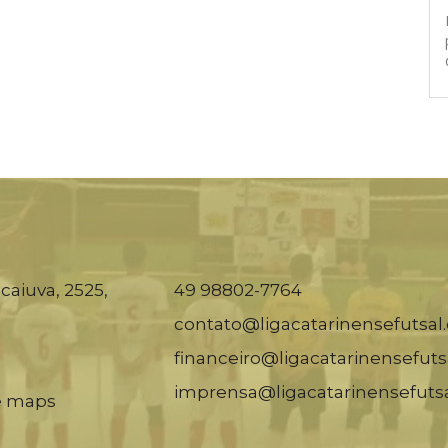
caiuva, 2525,
49 98802-7764
contato@ligacatarinensefutsal
financeiro@ligacatarinensefuts
imprensa@ligacatarinensefuts
e maps