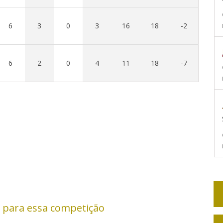
6
3
0
3
16
18
-2
6
2
0
4
11
18
-7
 para essa competição