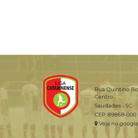
Rua Quintino Bo
Centro
Saudades - SC
CEP: 89868-000
Veja no googl