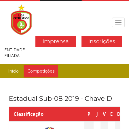
Toggl
navig
Imprensa
Inscrições
ENTIDADE
FILIADA
Início
Competições
Estadual Sub-08 2019 - Chave D
Classificação
P
J
V
E
D
G