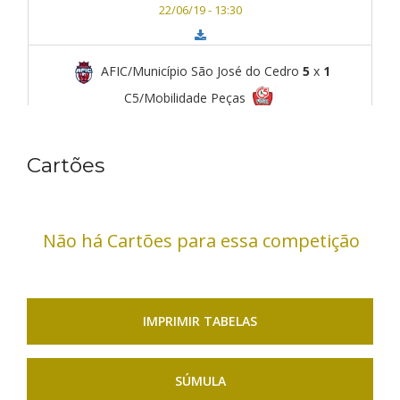
22/06/19 - 13:30
AFIC/Município São José do Cedro
5
x
1
C5/Mobilidade Peças
Ginásio AABB
Chapecó
22/06/19 - 14:30
Cartões
C5 Futsal
3
x
8
La Salle Futsal
Não há Cartões para essa competição
Ginásio AABB
Chapecó
22/06/19 - 15:30
IMPRIMIR TABELAS
SÚMULA