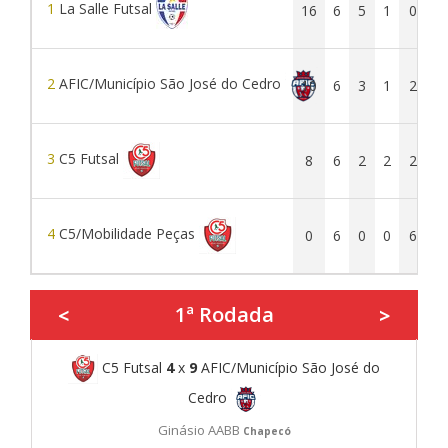
1
La Salle Futsal
16
6
5
1
0
3
2
AFIC/Município São José do Cedro
10
6
3
1
2
2
3
C5 Futsal
8
6
2
2
2
2
4
C5/Mobilidade Peças
0
6
0
0
6
1ª Rodada
<
>
C5 Futsal
4
x
9
AFIC/Município São José do
Cedro
Ginásio AABB
Chapecó