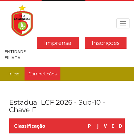
Toggl
navig
Imprensa
Inscrições
ENTIDADE
FILIADA
Início
Competições
Estadual LCF 2026 - Sub-10 -
Chave F
Classificação
P
J
V
E
D
GP