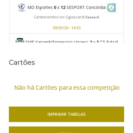
MD Esportes
0
x
12
SESPORT Concórdia
Centreventos Ivo Sguissardi
Xanxerê
09/05/26 - 14:30
SME Xanxerê/Expressivo Unoesc
2
x
3
C5 Futsal
Centreventos Ivo Sguissardi
Cartões
Xanxerê
09/05/26 - 15:30
Não há Cartões para essa competição
IMPRIMIR TABELAS