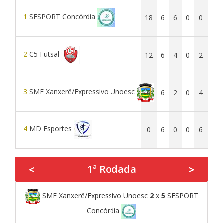
1
SESPORT Concórdia
18
6
6
0
0
39
2
C5 Futsal
12
6
4
0
2
25
3
SME Xanxerê/Expressivo Unoesc
6
6
2
0
4
19
4
MD Esportes
0
6
0
0
6
0
1ª Rodada
<
>
SME Xanxerê/Expressivo Unoesc
2
x
5
SESPORT
Concórdia