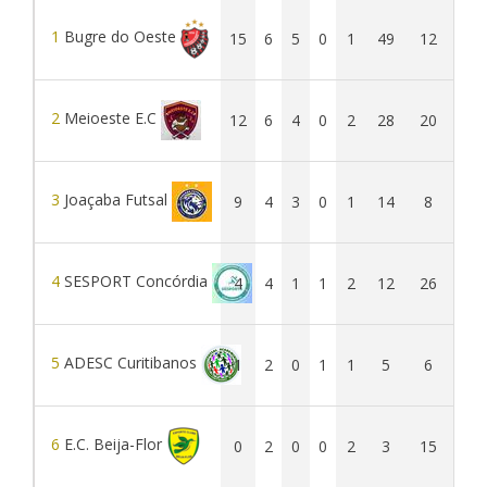
1
Bugre do Oeste
15
6
5
0
1
49
12
37
2
Meioeste E.C
12
6
4
0
2
28
20
8
3
Joaçaba Futsal
9
4
3
0
1
14
8
6
4
SESPORT Concórdia
4
4
1
1
2
12
26
-14
5
ADESC Curitibanos
1
2
0
1
1
5
6
-1
6
E.C. Beija-Flor
0
2
0
0
2
3
15
-12