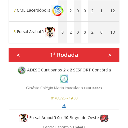
7
CME Lacerdópolis
0
2
0
0
2
1
12
-11
8
Futsal Arabutã
0
2
0
0
2
0
13
-13
1ª Rodada
<
>
ADESC Curitibanos
2
x
2
SESPORT Concórdia
Ginásio Colégio Maria Imaculada
Curitibanos
01/08/25 - 19:00
Futsal Arabutã
0
x
10
Bugre do Oeste
Centro Esportivo
Arabutã