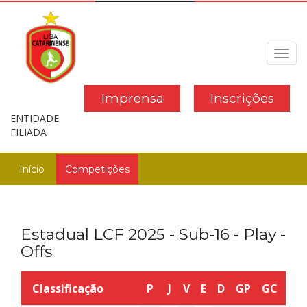
Toggl
navig
Imprensa
Inscrições
ENTIDADE
FILIADA
Início
Competições
Estadual LCF 2025 - Sub-16 - Play -
Offs
Classificação
P
J
V
E
D
GP
GC
SG