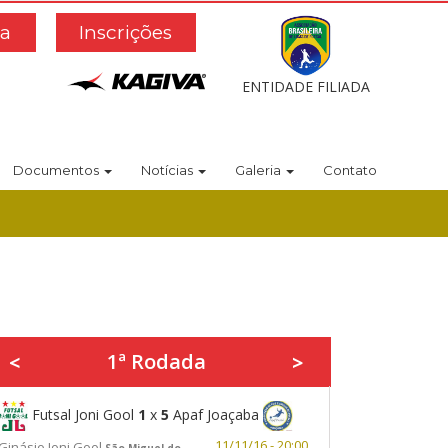
a
Inscrições
ENTIDADE FILIADA
Documentos
Notícias
Galeria
Contato
1ª Rodada
<
>
Futsal Joni Gool
1
x
5
Apaf Joaçaba
11/11/16 - 20:00
Ginásio Joni Gool
São Miguel do