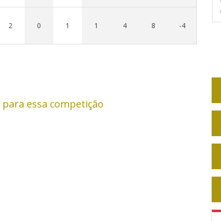
2
0
1
1
4
8
-4
 para essa competição