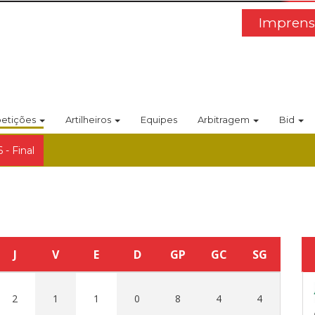
Imprens
etições
Artilheiros
Equipes
Arbitragem
Bid
 - Final
J
V
E
D
GP
GC
SG
2
1
1
0
8
4
4