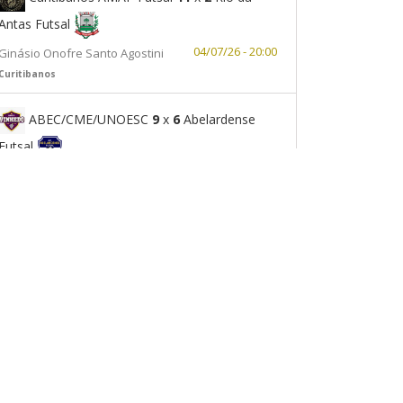
Antas Futsal
04/07/26 - 20:00
Ginásio Onofre Santo Agostini
Curitibanos
ABEC/CME/UNOESC
9
x
6
Abelardense
Futsal
04/07/26 - 20:30
Complexo Esportivo Délcio
Bressan
Pinheiro Preto
ADUPA/Ponte Alta/SMED
3
x
3
Luzerna
Futsal
18/07/26 - 19:30
Ginásio São Tarcisio
Ponte Alta
ÁGUIAS DO VALE x Santiago do Sul
Futsal/DME
15/08/26 - 19:30
Medalhão
Videira