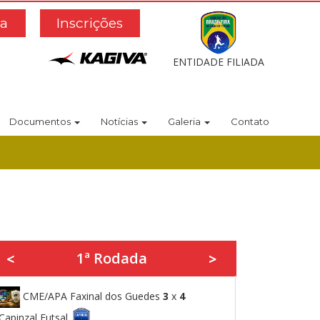
a
Inscrições
ENTIDADE FILIADA
Documentos
Notícias
Galeria
Contato
1ª Rodada
<
>
CME/APA Faxinal dos Guedes
3
x
4
Capinzal Futsal