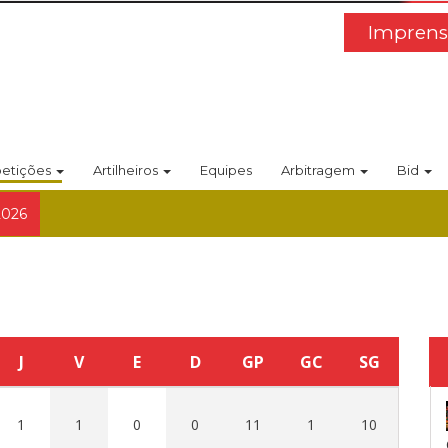
Imprens
etições
Artilheiros
Equipes
Arbitragem
Bid
2026
J
V
E
D
GP
GC
SG
1
1
0
0
11
1
10