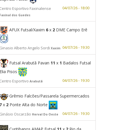
04/07/26 - 18:00
Centro Esportivo Faxinalense
Faxinal dos Guedes
AFUX Futsal/Xaxim
6
x
2
DME Campo Erê
04/07/26 - 19:30
Ginasio Alberto Angelo Sordi
Xaxim
Futsal Arabutã Pavan
11
x
1
Badalos Futsal
Elia Pisos
04/07/26 - 19:30
Centro Esportivo
Arabutã
Grêmio Falcões/Passarela Supermercados
7
x
2
Ponte Alta do Norte
04/07/26 - 19:30
Ginásio Oscarzão
Herval Do Oeste
Curitibanos AMAP Futsal
11
x
2
Rio da