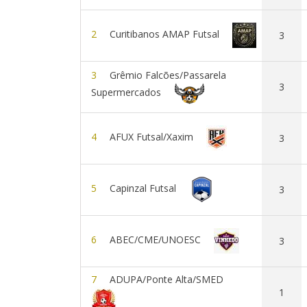
2
Curitibanos AMAP Futsal
3
3
Grêmio Falcões/Passarela
3
Supermercados
4
AFUX Futsal/Xaxim
3
5
Capinzal Futsal
3
6
ABEC/CME/UNOESC
3
7
ADUPA/Ponte Alta/SMED
1