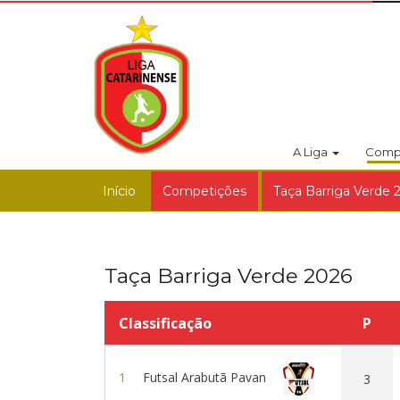
A Liga
Comp
Início
Competições
Taça Barriga Verde 
Taça Barriga Verde 2026
Classificação
P
1
Futsal Arabutã Pavan
3