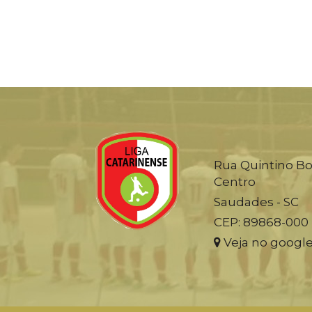
Rua Quintino Bo
Centro
Saudades - SC
CEP: 89868-000
Veja no googl