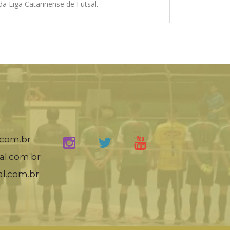
da Liga Catarinense de Futsal.
.com.br
al.com.br
al.com.br