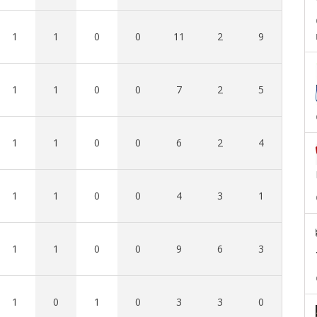
1
1
0
0
11
2
9
1
1
0
0
7
2
5
1
1
0
0
6
2
4
1
1
0
0
4
3
1
1
1
0
0
9
6
3
1
0
1
0
3
3
0