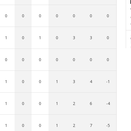
0
0
0
0
0
0
0
1
0
1
0
3
3
0
0
0
0
0
0
0
0
1
0
0
1
3
4
-1
1
0
0
1
2
6
-4
1
0
0
1
2
7
-5