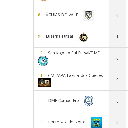
8
ÁGUIAS DO VALE
0
9
Luzerna Futsal
1
10
Santiago do Sul Futsal/DME
0
11
CME/APA Faxinal dos Guedes
0
12
DME Campo Erê
0
13
Ponte Alta do Norte
0