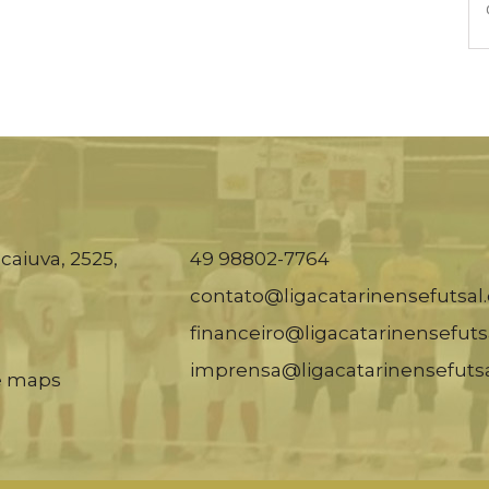
caiuva, 2525,
49 98802-7764
contato@ligacatarinensefutsal
financeiro@ligacatarinensefuts
imprensa@ligacatarinensefuts
e maps