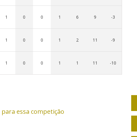
1
0
0
1
6
9
-3
1
0
0
1
2
11
-9
1
0
0
1
1
11
-10
 para essa competição