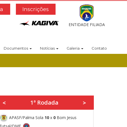
a
Inscrições
ENTIDADE FILIADA
Documentos
Notícias
Galeria
Contato
1ª Rodada
<
>
APASF/Palma Sola
10
x
0
Bom Jesus
Futsal/DME