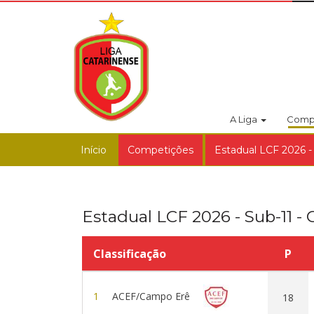
A Liga
Comp
Início
Competições
Estadual LCF 2026 -
Estadual LCF 2026 - Sub-11 -
Classificação
P
1
ACEF/Campo Erê
18