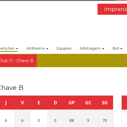
Imprens
etições
Artilheiros
Equipes
Arbitragem
Bid
 Sub-11 - Chave B
 Chave B
J
V
E
D
GP
GC
SG
6
6
0
0
88
9
79