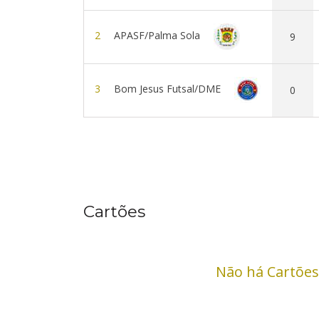
2
APASF/Palma Sola
9
3
Bom Jesus Futsal/DME
0
Cartões
Não há Cartões