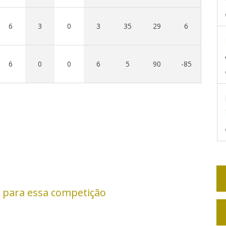
6
3
0
3
35
29
6
6
0
0
6
5
90
-85
 para essa competição