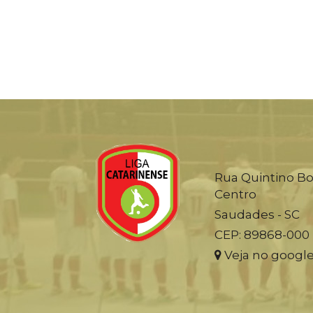
Rua Quintino Bo
Centro
Saudades - SC
CEP: 89868-000
Veja no googl