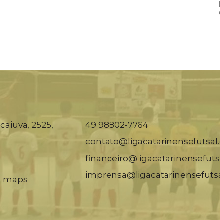
caiuva, 2525,
49 98802-7764
contato@ligacatarinensefutsal
financeiro@ligacatarinensefuts
imprensa@ligacatarinensefuts
e maps