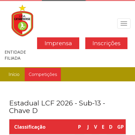
Toggl
navig
Imprensa
Inscrições
ENTIDADE
FILIADA
Início
Competições
Estadual LCF 2026 - Sub-13 -
Chave D
Classificação
P
J
V
E
D
GP
G