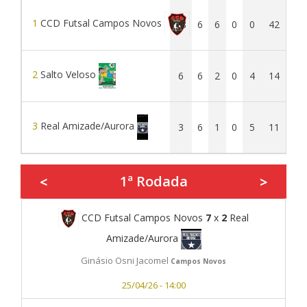
1
CCD Futsal Campos Novos
18
6
6
0
0
42
8
2
Salto Veloso
6
6
2
0
4
14
24
3
Real Amizade/Aurora
3
6
1
0
5
11
35
1ª Rodada
<
>
CCD Futsal Campos Novos
7
x
2
Real
Amizade/Aurora
Ginásio Osni Jacomel
Campos Novos
25/04/26 - 14:00