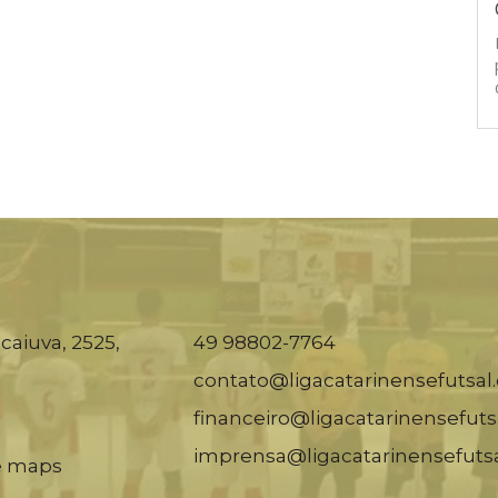
caiuva, 2525,
49 98802-7764
contato@ligacatarinensefutsal
financeiro@ligacatarinensefuts
imprensa@ligacatarinensefuts
e maps