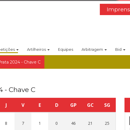
Imprens
etições
Artilheiros
Equipes
Arbitragem
Bid
Prata 2024 - Chave C
4 - Chave C
J
V
E
D
GP
GC
SG
8
7
1
0
46
21
25