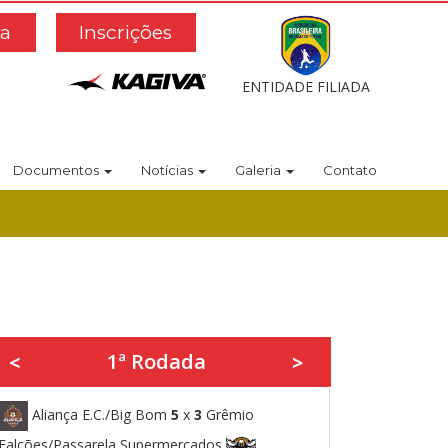
a
Inscrições
ENTIDADE FILIADA
Documentos
Notícias
Galeria
Contato
1ª Rodada
<
>
Aliança E.C./Big Bom
5
x
3
Grêmio
Falcões/Passarela Supermercados