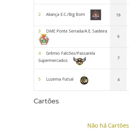
2
Aliança E.C./Big Bom
16
3
DME Ponte Serrada/A.E. Saideira
9
4
Grêmio Falcões/Passarela
7
Supermercados
5
Luzerna Futsal
4
Cartões
Não há Cartões