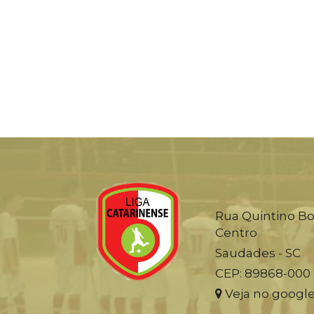
Rua Quintino Bo
Centro
Saudades - SC
CEP: 89868-000
Veja no googl