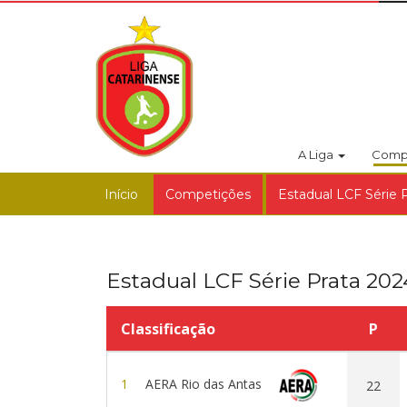
A Liga
Comp
Início
Competições
Estadual LCF Série 
Estadual LCF Série Prata 202
Classificação
P
1
AERA Rio das Antas
22