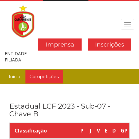
Toggl
navig
Imprensa
Inscrições
ENTIDADE
FILIADA
Início
Competições
Estadual LCF 2023 - Sub-07 -
Chave B
Classificação
P
J
V
E
D
GP
G