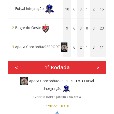
1
Futsal Integração
10
6
3
1
2
15
14
2
Bugre do Oeste
9
6
3
0
3
23
16
3
Apaca Concórdia/SESPORT
7
6
2
1
3
11
19
1ª Rodada
<
>
Apaca Concórdia/SESPORT
3
x
3
Futsal
Integração
Ginásio Bairro Jardim
Concordia
27/05/23 - 09:00