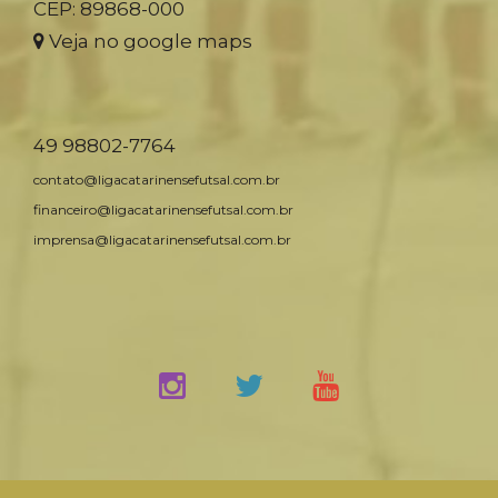
CEP: 89868-000
Veja no google maps
49 98802-7764
contato@ligacatarinensefutsal.com.br
financeiro@ligacatarinensefutsal.com.br
imprensa@ligacatarinensefutsal.com.br