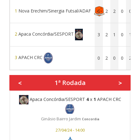
1
Nova Erechim/Sinergia Futsal/ADAF
6
2
2
0
0
2
Apaca Concórdia/SESPORT
3
2
1
0
1
3
APACH CRC
0
2
0
0
2
1ª Rodada
<
>
Apaca Concórdia/SESPORT
4
x
1
APACH CRC
Ginásio Bairro Jardim
Concordia
27/04/24 - 14:00