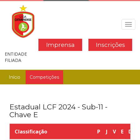
Toggl
navig
Imprensa
Inscrições
ENTIDADE
FILIADA
Início
Competições
Estadual LCF 2024 - Sub-11 -
Chave E
Classificação
P
J
V
E
D