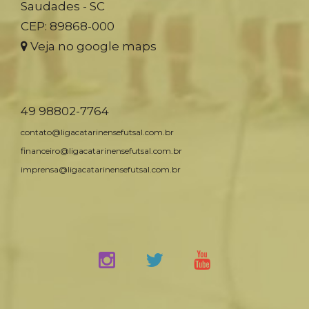
Saudades - SC
CEP: 89868-000
Veja no google maps
49 98802-7764
contato@ligacatarinensefutsal.com.br
financeiro@ligacatarinensefutsal.com.br
imprensa@ligacatarinensefutsal.com.br