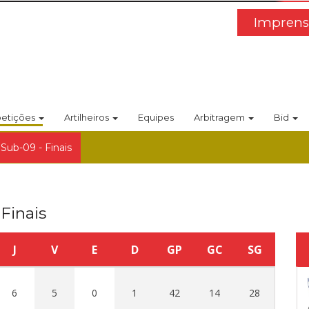
Imprens
etições
Artilheiros
Equipes
Arbitragem
Bid
Sub-09 - Finais
Finais
J
V
E
D
GP
GC
SG
6
5
0
1
42
14
28