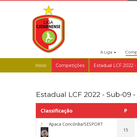
A Liga
Comp
Início
Competições
Estadual LCF 2022 - 
Estadual LCF 2022 - Sub-09 - 
Classificação
P
1
Apaca Concórdia/SESPORT
15