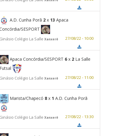
A.D. Cunha Porã
2
x
13
Apaca
Concórdia/SESPORT
27/08/22 - 10:00
Ginásio Colégio La Salle
Xanxerê
Apaca Concórdia/SESPORT
6
x
2
La Salle
Futsal
27/08/22 - 11:00
Ginásio Colégio La Salle
Xanxerê
Marista/Chapecó
8
x
1
A.D. Cunha Porã
27/08/22 - 13:30
Ginásio Colégio La Salle
Xanxerê