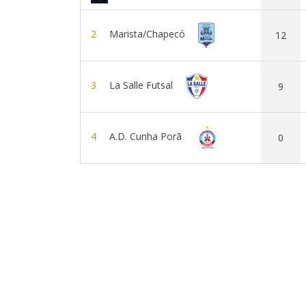
2
Marista/Chapecó
12
3
La Salle Futsal
9
4
A.D. Cunha Porã
0