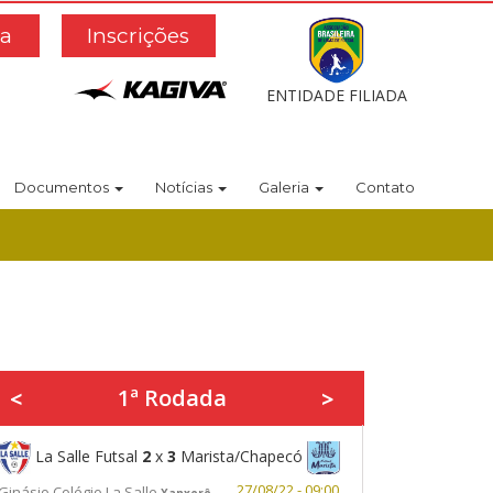
a
Inscrições
ENTIDADE FILIADA
Documentos
Notícias
Galeria
Contato
1ª Rodada
<
>
La Salle Futsal
2
x
3
Marista/Chapecó
27/08/22 - 09:00
Ginásio Colégio La Salle
Xanxerê