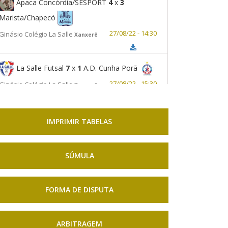
Apaca Concórdia/SESPORT
4
x
3
Marista/Chapecó
27/08/22 - 14:30
Ginásio Colégio La Salle
Xanxerê
La Salle Futsal
7
x
1
A.D. Cunha Porã
27/08/22 - 15:30
Ginásio Colégio La Salle
Xanxerê
IMPRIMIR TABELAS
SÚMULA
FORMA DE DISPUTA
ARBITRAGEM