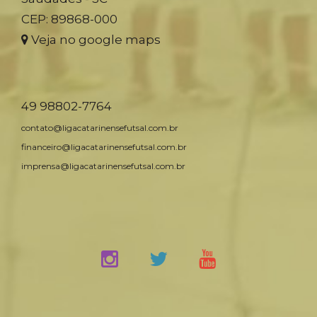
CEP: 89868-000
Veja no google maps
49 98802-7764
contato@ligacatarinensefutsal.com.br
financeiro@ligacatarinensefutsal.com.br
imprensa@ligacatarinensefutsal.com.br