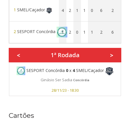
1
SMEL/Caçador
4
2
1
1
0
6
2
4
2
SESPORT Concórdia
1
2
0
1
1
2
6
-4
1ª Rodada
<
>
SESPORT Concórdia
0
x
4
SMEL/Caçador
Ginásio Ser Sadia
Concórdia
28/11/23 - 18:30
Cartões