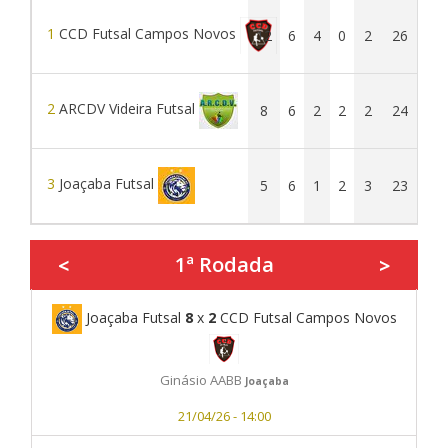
1
CCD Futsal Campos Novos
12
6
4
0
2
26
25
2
ARCDV Videira Futsal
8
6
2
2
2
24
22
3
Joaçaba Futsal
5
6
1
2
3
23
26
1ª Rodada
<
>
Joaçaba Futsal
8
x
2
CCD Futsal Campos Novos
Ginásio AABB
Joaçaba
21/04/26 - 14:00