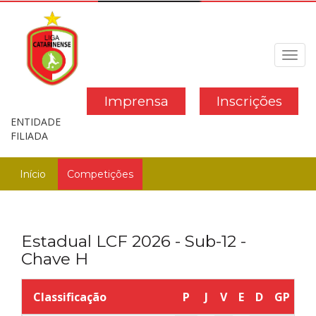
Toggl
navig
Imprensa
Inscrições
ENTIDADE
FILIADA
Início
Competições
Estadual LCF 2026 - Sub-12 -
Chave H
Classificação
P
J
V
E
D
GP
G