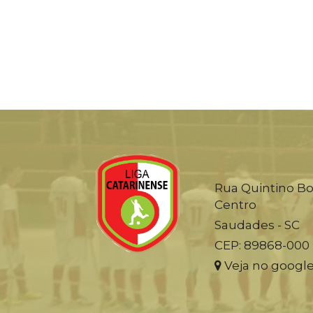
Rua Quintino Bo
Centro
Saudades - SC
CEP: 89868-000
Veja no googl