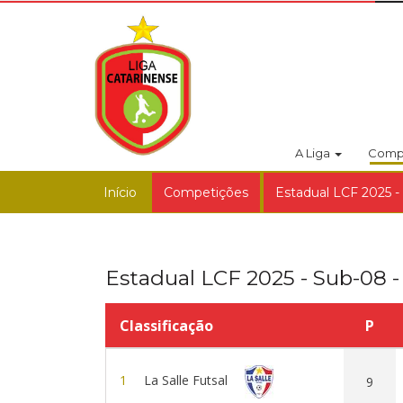
A Liga
Comp
Início
Competições
Estadual LCF 2025 -
Estadual LCF 2025 - Sub-08 -
Classificação
P
1
La Salle Futsal
9