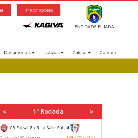
a
Inscrições
ENTIDADE FILIADA
Documentos
Notícias
Galeria
Contato
1ª Rodada
<
>
C5 Futsal
2
x
3
La Salle Futsal
19/07/25 - 08:45
Ginásio AABB
Chapecó