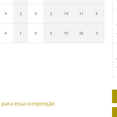
4
2
0
2
14
11
3
4
1
0
3
15
20
-5
 para essa competição