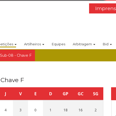
Imprens
etições
Artilheiros
Equipes
Arbitragem
Bid
 Sub-08 - Chave F
 Chave F
J
V
E
D
GP
GC
SG
4
3
0
1
18
16
2