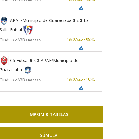
APAF/Municipio de Guaraciaba
8
x
3
La
Salle Futsal
19/07/25 - 09:45
Ginásio AABB
Chapecó
C5 Futsal
5
x
2
APAF/Municipio de
Guaraciaba
19/07/25 - 10:45
Ginásio AABB
Chapecó
IMPRIMIR TABELAS
SÚMULA