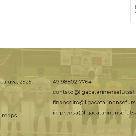
caiuva, 2525,
49 98802-7764
contato@ligacatarinensefutsal
financeiro@ligacatarinensefuts
imprensa@ligacatarinensefuts
e maps