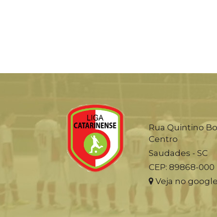
Rua Quintino Bo
Centro
Saudades - SC
CEP: 89868-000
Veja no googl