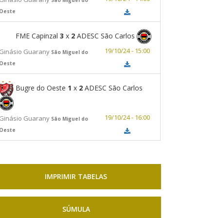
Oeste
FME Capinzal
3
x
2
ADESC São Carlos
19/10/24 - 15:00
Ginásio Guarany
São Miguel do
Oeste
Bugre do Oeste
1
x
2
ADESC São Carlos
19/10/24 - 16:00
Ginásio Guarany
São Miguel do
Oeste
IMPRIMIR TABELAS
SÚMULA