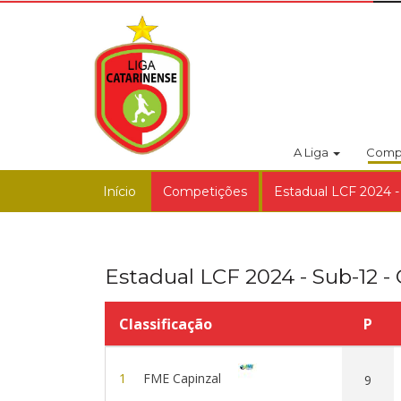
A Liga
Comp
Início
Competições
Estadual LCF 2024 -
Estadual LCF 2024 - Sub-12 -
Classificação
P
1
FME Capinzal
9