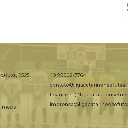
caiuva, 2525,
49 98802-7764
contato@ligacatarinensefutsal
financeiro@ligacatarinensefuts
imprensa@ligacatarinensefuts
e maps