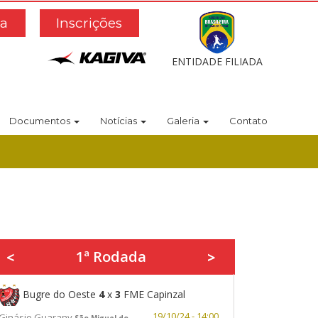
a
Inscrições
ENTIDADE FILIADA
Documentos
Notícias
Galeria
Contato
1ª Rodada
<
>
Bugre do Oeste
4
x
3
FME Capinzal
19/10/24 - 14:00
Ginásio Guarany
São Miguel do