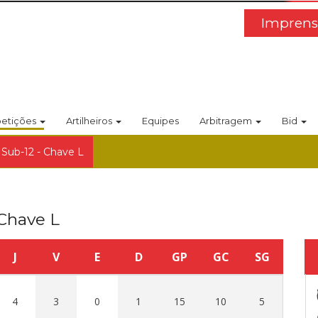
Imprens
etições
Artilheiros
Equipes
Arbitragem
Bid
 Sub-12 - Chave L
 Chave L
J
V
E
D
GP
GC
SG
4
3
0
1
15
10
5