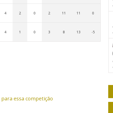
4
2
0
2
11
11
0
4
1
0
3
8
13
-5
 para essa competição