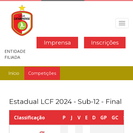
Toggl
navig
Imprensa
Inscrições
ENTIDADE
FILIADA
Início
Competições
Estadual LCF 2024 - Sub-12 - Final
Classificação
P
J
V
E
D
GP
GC
SG