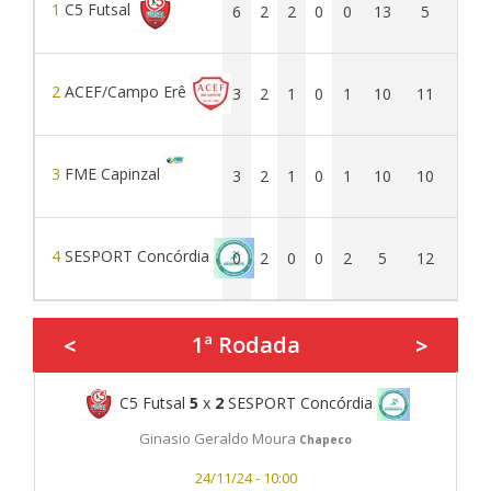
1
C5 Futsal
6
2
2
0
0
13
5
8
2
ACEF/Campo Erê
3
2
1
0
1
10
11
-1
3
FME Capinzal
3
2
1
0
1
10
10
0
4
SESPORT Concórdia
0
2
0
0
2
5
12
-7
1ª Rodada
<
>
C5 Futsal
5
x
2
SESPORT Concórdia
Ginasio Geraldo Moura
Chapeco
24/11/24 - 10:00