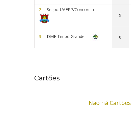
2
Sesport/AFPP/Concordia
9
3
DME Timbó Grande
0
Cartões
Não há Cartões