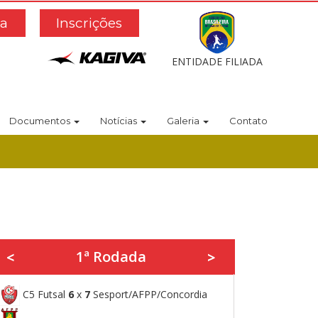
a
Inscrições
ENTIDADE FILIADA
Documentos
Notícias
Galeria
Contato
1ª Rodada
<
>
C5 Futsal
6
x
7
Sesport/AFPP/Concordia