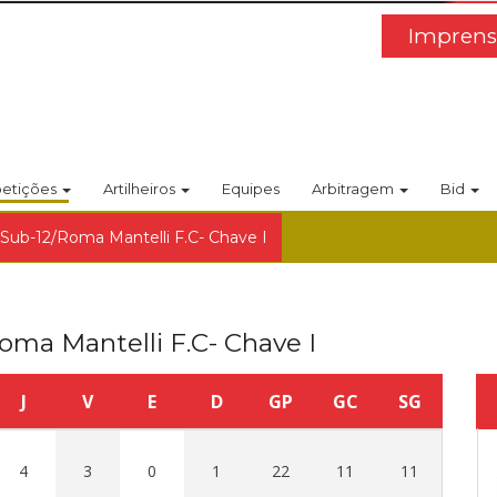
Imprens
etições
Artilheiros
Equipes
Arbitragem
Bid
 Sub-12/Roma Mantelli F.C- Chave I
oma Mantelli F.C- Chave I
J
V
E
D
GP
GC
SG
4
3
0
1
22
11
11