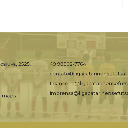
caiuva, 2525,
49 98802-7764
contato@ligacatarinensefutsal
financeiro@ligacatarinensefuts
imprensa@ligacatarinensefuts
e maps