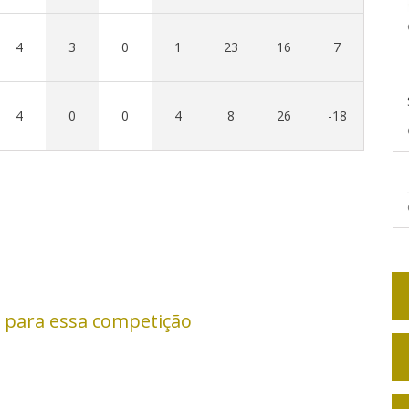
4
3
0
1
23
16
7
4
0
0
4
8
26
-18
 para essa competição