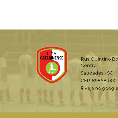
Rua Quintino Bo
Centro
Saudades - SC
CEP: 89868-000
Veja no googl