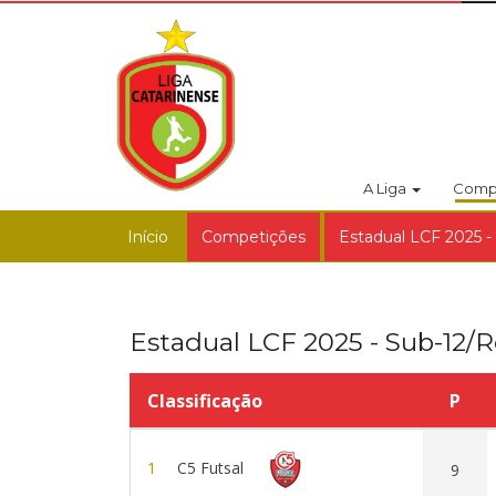
A Liga
Comp
Início
Competições
Estadual LCF 2025 -
Estadual LCF 2025 - Sub-12/R
Classificação
P
1
C5 Futsal
9