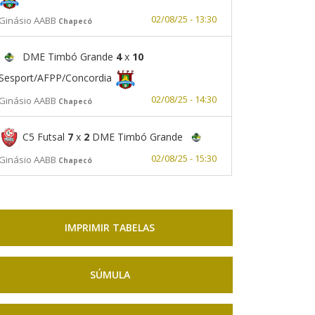
02/08/25 - 13:30
Ginásio AABB
Chapecó
DME Timbó Grande
4
x
10
Sesport/AFPP/Concordia
02/08/25 - 14:30
Ginásio AABB
Chapecó
C5 Futsal
7
x
2
DME Timbó Grande
02/08/25 - 15:30
Ginásio AABB
Chapecó
IMPRIMIR TABELAS
SÚMULA