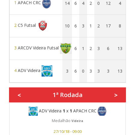
1
APACH CRC
14
6
4
2
0
12
4
8
2
C5 Futsal
10
6
3
1
2
17
8
9
3
ARCDV Videira Futsal
5
6
1
2
3
6
13
-7
4
ADV Videira
3
6
0
3
3
3
13
-10
1ª Rodada
<
>
ADV Videira
1
x
1
APACH CRC
Medalhão
Videira
27/10/18 - 09:00