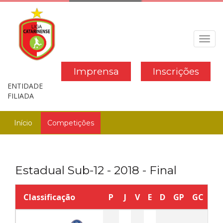
Toggl
navig
Imprensa
Inscrições
ENTIDADE
FILIADA
Início
Competições
Estadual Sub-12 - 2018 - Final
Classificação
P
J
V
E
D
GP
GC
SG