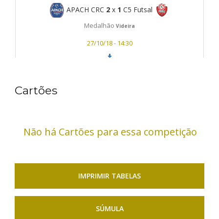
APACH CRC
2
x
1
C5 Futsal
Medalhão
Videira
27/10/18 - 14:30
ADV Videira
0
x
0
ARCDV Videira Futsal
Cartões
Medalhão
Videira
27/10/18 - 15:30
Não há Cartões para essa competição
IMPRIMIR TABELAS
SÚMULA