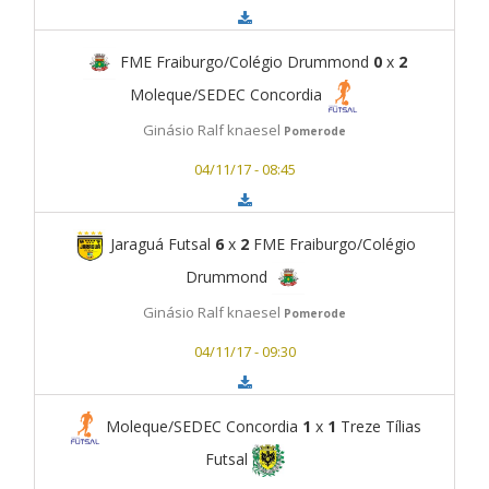
FME Fraiburgo/Colégio Drummond
0
x
2
Moleque/SEDEC Concordia
Ginásio Ralf knaesel
Pomerode
04/11/17 - 08:45
Jaraguá Futsal
6
x
2
FME Fraiburgo/Colégio
Drummond
Ginásio Ralf knaesel
Pomerode
04/11/17 - 09:30
Moleque/SEDEC Concordia
1
x
1
Treze Tílias
Futsal