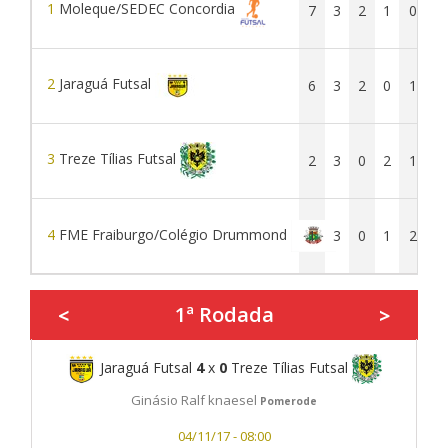
1
Moleque/SEDEC Concordia
7
3
2
1
0
2
Jaraguá Futsal
6
3
2
0
1
1
3
Treze Tílias Futsal
2
3
0
2
1
4
FME Fraiburgo/Colégio Drummond
1
3
0
1
2
1ª Rodada
<
>
Jaraguá Futsal
4
x
0
Treze Tílias Futsal
Ginásio Ralf knaesel
Pomerode
04/11/17 - 08:00