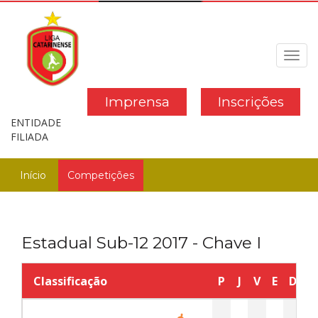
Toggl
navig
Imprensa
Inscrições
ENTIDADE
FILIADA
Início
Competições
Estadual Sub-12 2017 - Chave I
Classificação
P
J
V
E
D
G