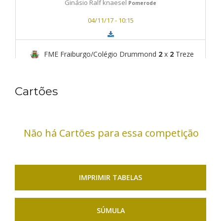
Ginásio Ralf knaesel
Pomerode
04/11/17 - 10:15
FME Fraiburgo/Colégio Drummond
2
x
2
Treze
Tílias Futsal
Ginásio Ralf knaesel
Pomerode
Cartões
04/11/17 - 11:00
Não há Cartões para essa competição
Jaraguá Futsal
3
x
5
Moleque/SEDEC Concordia
Ginásio Ralf knaesel
Pomerode
IMPRIMIR TABELAS
04/11/17 - 11:45
SÚMULA