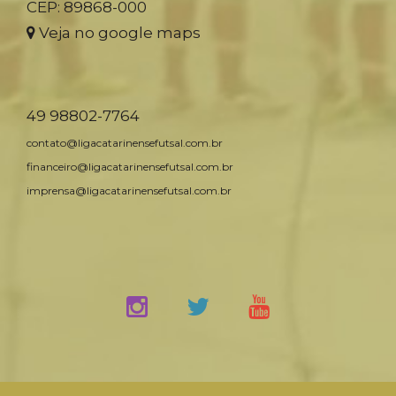
CEP: 89868-000
Veja no google maps
49 98802-7764
contato@ligacatarinensefutsal.com.br
financeiro@ligacatarinensefutsal.com.br
imprensa@ligacatarinensefutsal.com.br