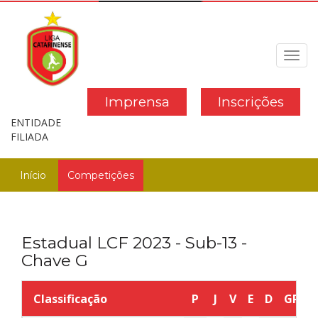
Toggl
navig
Imprensa
Inscrições
ENTIDADE
FILIADA
Início
Competições
Estadual LCF 2023 - Sub-13 -
Chave G
Classificação
P
J
V
E
D
GP