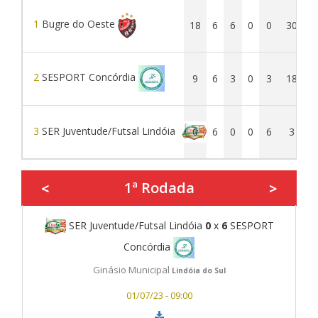
1
Bugre do Oeste
18
6
6
0
0
30
2
SESPORT Concórdia
9
6
3
0
3
18
3
SER Juventude/Futsal Lindóia
0
6
0
0
6
3
1ª Rodada
<
>
SER Juventude/Futsal Lindóia
0
x
6
SESPORT
Concórdia
Ginásio Municipal
Lindóia do Sul
01/07/23 - 09:00