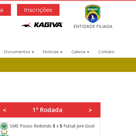
a
Inscrições
ENTIDADE FILIADA
Documentos
Notícias
Galeria
Contato
1ª Rodada
<
>
SME Pouso Redondo
5
x
5
Futsal Joni Gool