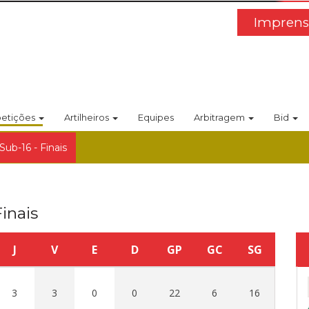
Imprens
etições
Artilheiros
Equipes
Arbitragem
Bid
Sub-16 - Finais
inais
J
V
E
D
GP
GC
SG
3
3
0
0
22
6
16