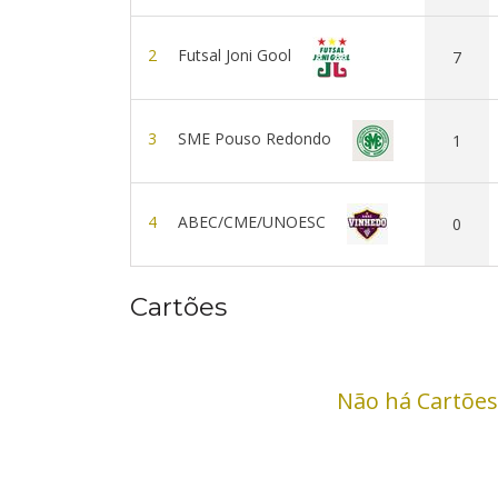
2
Futsal Joni Gool
7
3
SME Pouso Redondo
1
4
ABEC/CME/UNOESC
0
Cartões
Não há Cartões