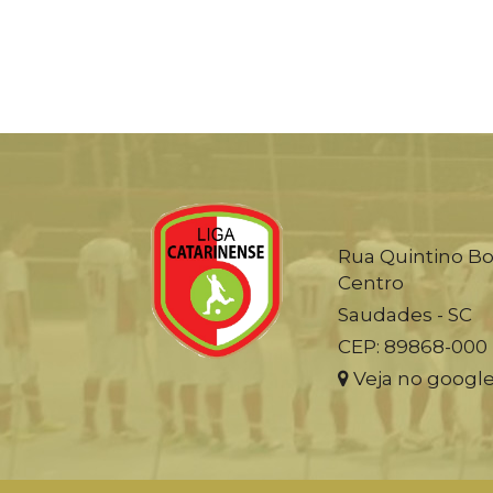
Rua Quintino Bo
Centro
Saudades - SC
CEP: 89868-000
Veja no googl