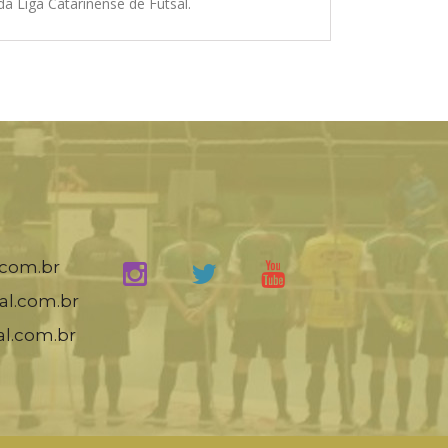
da Liga Catarinense de Futsal.
.com.br
al.com.br
al.com.br