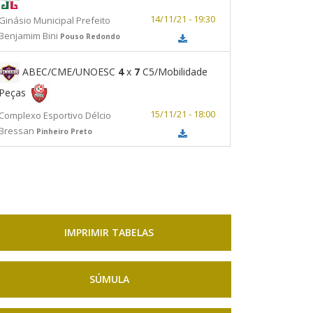
14/11/21 - 19:30
Ginásio Municipal Prefeito
Benjamim Bini
Pouso Redondo
ABEC/CME/UNOESC
4
x
7
C5/Mobilidade
Peças
15/11/21 - 18:00
Complexo Esportivo Délcio
Bressan
Pinheiro Preto
IMPRIMIR TABELAS
SÚMULA