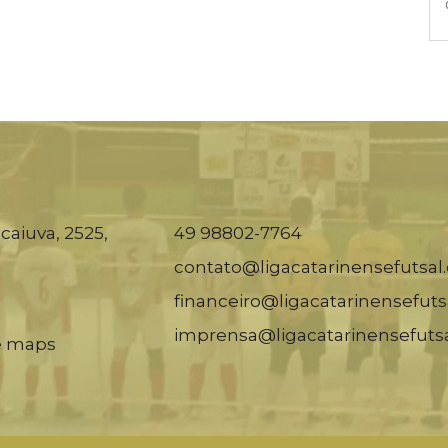
caiuva, 2525,
49 98802-7764
contato@ligacatarinensefutsal
financeiro@ligacatarinensefuts
imprensa@ligacatarinensefuts
e maps