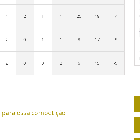
4
2
1
1
25
18
7
2
0
1
1
8
17
-9
2
0
0
2
6
15
-9
 para essa competição