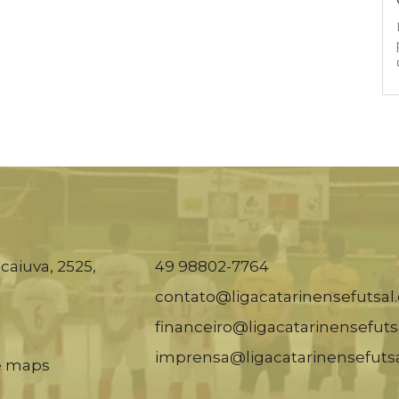
caiuva, 2525,
49 98802-7764
contato@ligacatarinensefutsal
financeiro@ligacatarinensefuts
imprensa@ligacatarinensefuts
e maps