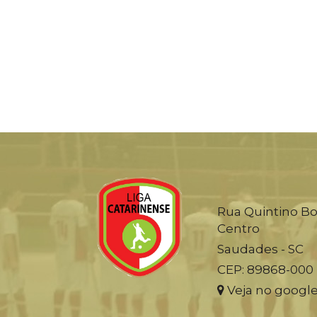
Rua Quintino Bo
Centro
Saudades - SC
CEP: 89868-000
Veja no googl