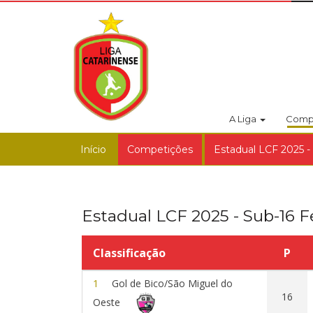
A Liga
Comp
Início
Competições
Estadual LCF 2025 -
Estadual LCF 2025 - Sub-16 
Classificação
P
1
Gol de Bico/São Miguel do
16
Oeste