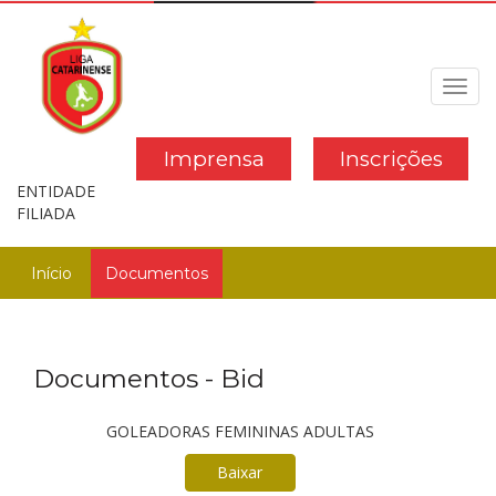
Toggl
navig
Imprensa
Inscrições
ENTIDADE
FILIADA
Início
Documentos
Documentos - Bid
GOLEADORAS FEMININAS ADULTAS
Baixar