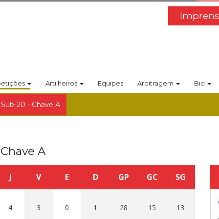
Imprens
etições
Artilheiros
Equipes
Arbitragem
Bid
 Sub-20 - Chave A
 Chave A
J
V
E
D
GP
GC
SG
4
3
0
1
28
15
13