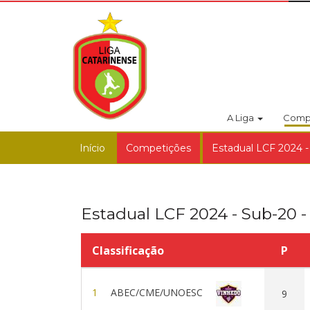
A Liga
Comp
Início
Competições
Estadual LCF 2024 -
Estadual LCF 2024 - Sub-20 -
Classificação
P
1
ABEC/CME/UNOESC
9