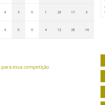
4
3
0
1
20
17
3
4
0
0
4
12
28
-16
 para essa competição