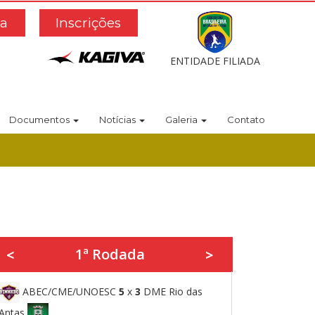
a
Inscrições
ENTIDADE FILIADA
Documentos
Notícias
Galeria
Contato
1ª Rodada
<
>
ABEC/CME/UNOESC
5
x
3
DME Rio das
Antas