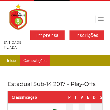
Toggl
navig
Imprensa
Inscrições
ENTIDADE
FILIADA
Início
Competições
Estadual Sub-14 2017 - Play-Offs
Classificação
P
J
V
E
D
GP