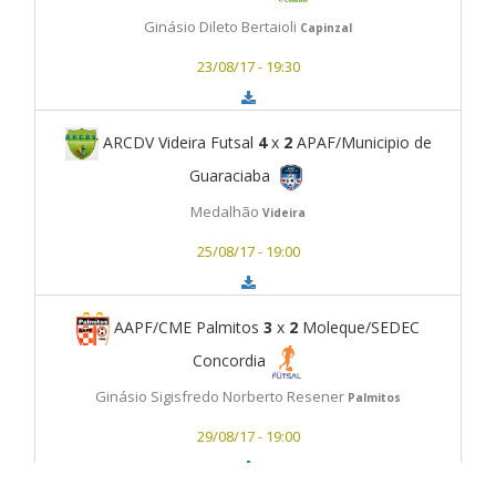
Ginásio Dileto Bertaioli
Capinzal
23/08/17 - 19:30
ARCDV Videira Futsal
4
x
2
APAF/Municipio de
Guaraciaba
Medalhão
Videira
25/08/17 - 19:00
AAPF/CME Palmitos
3
x
2
Moleque/SEDEC
Concordia
Ginásio Sigisfredo Norberto Resener
Palmitos
29/08/17 - 19:00