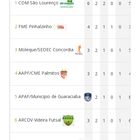
1
CDM São Lourenço
6
2
2
0
0
5
2
FME Pinhalzinho
4
2
1
1
0
3
3
Moleque/SEDEC Concordia
3
2
1
0
1
5
4
AAPF/CME Palmitos
3
2
1
0
1
4
5
APAF/Municipio de Guaraciaba
3
2
1
0
1
8
6
ARCDV Videira Futsal
3
2
1
0
1
6