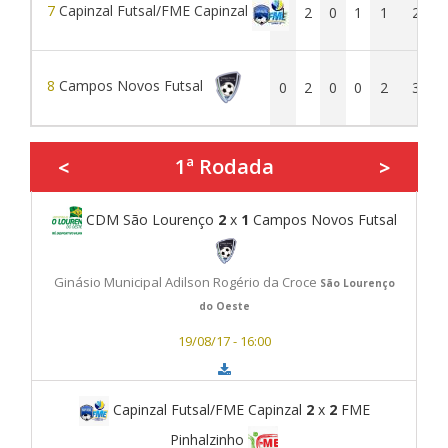
7
Capinzal Futsal/FME Capinzal
1
2
0
1
1
2
8
Campos Novos Futsal
0
2
0
0
2
3
1ª Rodada
<
>
CDM São Lourenço
2
x
1
Campos Novos Futsal
Ginásio Municipal Adilson Rogério da Croce
São Lourenço
do Oeste
19/08/17 - 16:00
Capinzal Futsal/FME Capinzal
2
x
2
FME
Pinhalzinho