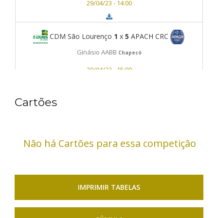
29/04/23 - 14:00
CDM São Lourenço
1
x
5
APACH CRC
Ginásio AABB
Chapecó
29/04/23 - 15:00
Cartões
C5 Futsal
2
x
4
SESPORT Concórdia
Ginásio AABB
Chapecó
29/04/23 - 16:00
Não há Cartões para essa competição
IMPRIMIR TABELAS