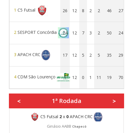
1
C5 Futsal
26
12
8
2
2
46
27
1
2
SESPORT Concórdia
24
12
7
3
2
50
24
2
3
APACH CRC
17
12
5
2
5
35
29
4
CDM São Lourenço
1
12
0
1
11
19
70
-5
1ª Rodada
<
>
C5 Futsal
2
x
0
APACH CRC
Ginásio AABB
Chapecó