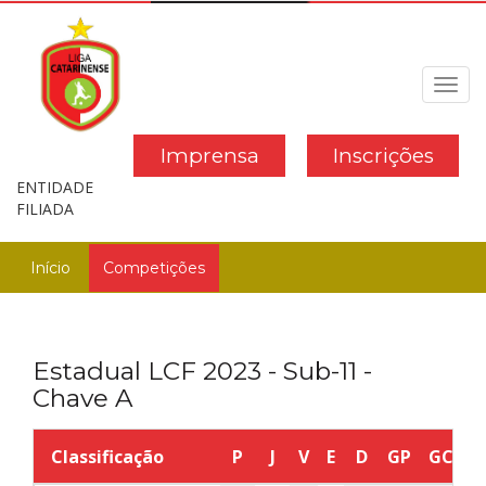
Toggl
navig
Imprensa
Inscrições
ENTIDADE
FILIADA
Início
Competições
Estadual LCF 2023 - Sub-11 -
Chave A
Classificação
P
J
V
E
D
GP
GC
S