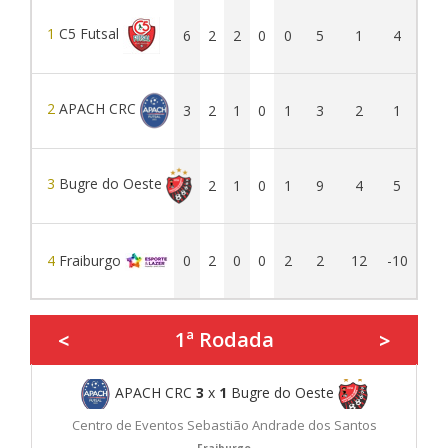
1
C5 Futsal
6
2
2
0
0
5
1
4
2
APACH CRC
3
2
1
0
1
3
2
1
3
Bugre do Oeste
3
2
1
0
1
9
4
5
4
Fraiburgo
0
2
0
0
2
2
12
-10
1ª Rodada
<
>
APACH CRC
3
x
1
Bugre do Oeste
Centro de Eventos Sebastião Andrade dos Santos
Fraiburgo