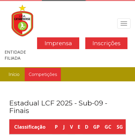
Toggl
navig
Imprensa
Inscrições
ENTIDADE
FILIADA
Início
Competições
Estadual LCF 2025 - Sub-09 -
Finais
Classificação
P
J
V
E
D
GP
GC
SG