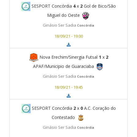
SESPORT Concórdia
4
x
2
Gol de Bico/São
Miguel do Oeste
Ginásio Ser Sadia
Concórdia
18/09/21 - 19:00
Nova Erechim/Sinergia Futsal
1
x
2
APAF/Municipio de Guaraciaba
Ginásio Ser Sadia
Concórdia
18/09/21 - 19:45
SESPORT Concórdia
2
x
0
A.C. Coração do
Contestado
Ginásio Ser Sadia
Concórdia