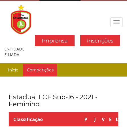
Toggl
navig
Imprensa
Inscrições
ENTIDADE
FILIADA
Início
Competições
Estadual LCF Sub-16 - 2021 -
Feminino
Classificação
P
J
V
E
D
G