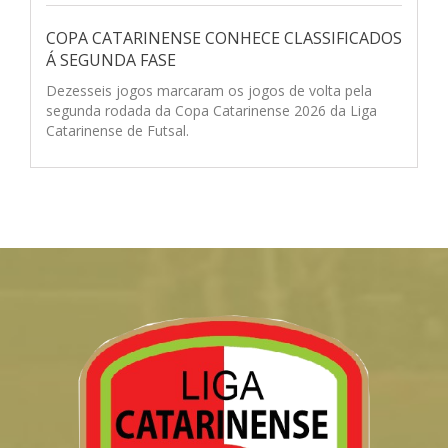
SESPORT Concórdia
5
x
1
APAF/Municipio de
COPA CATARINENSE CONHECE CLASSIFICADOS
Guaraciaba
Á SEGUNDA FASE
Ginásio Ser Sadia
Concórdia
Dezesseis jogos marcaram os jogos de volta pela
segunda rodada da Copa Catarinense 2026 da Liga
19/09/21 - 15:45
Catarinense de Futsal.
A.C. Coração do Contestado
3
x
1
Gol de
Bico/São Miguel do Oeste
Ginásio Ser Sadia
Concórdia
19/09/21 - 16:00