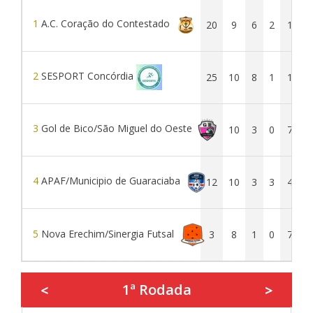
1
A.C. Coração do Contestado
20
9
6
2
1
3
2
SESPORT Concórdia
25
10
8
1
1
3
3
Gol de Bico/São Miguel do Oeste
9
10
3
0
7
2
4
APAF/Municipio de Guaraciaba
12
10
3
3
4
1
5
Nova Erechim/Sinergia Futsal
3
8
1
0
7
1ª Rodada
<
>