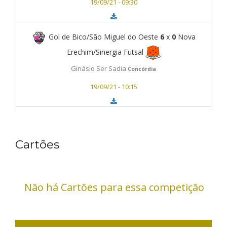
19/09/21 - 09:30
Gol de Bico/São Miguel do Oeste
6
x
0
Nova
Erechim/Sinergia Futsal
Ginásio Ser Sadia
Concórdia
19/09/21 - 10:15
A.C. Coração do Contestado
1
x
0
APAF/Municipio de Guaraciaba
Cartões
Ginásio Ser Sadia
Concórdia
19/09/21 - 11:00
Não há Cartões para essa competição
SESPORT Concórdia
5
x
1
Nova Erechim/Sinergia
Futsal