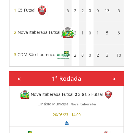
1
C5 Futsal
6
2
2
0
0
13
5
8
2
Nova Itaberaba Futsal
3
2
1
0
1
5
6
-1
3
CDM São Lourenço
0
2
0
0
2
3
10
-7
1ª Rodada
<
>
Nova Itaberaba Futsal
2
x
6
C5 Futsal
Ginásio Municipal
Nova Itaberaba
20/05/23 - 14:00