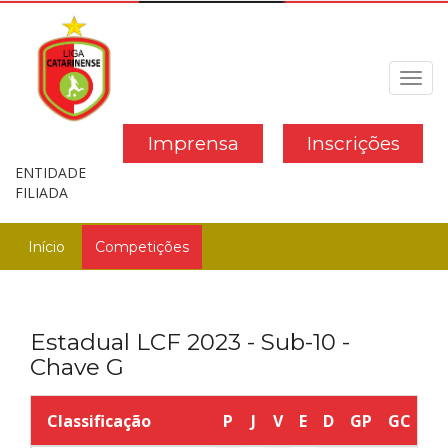
Toggl
navig
Imprensa
Inscrições
ENTIDADE
FILIADA
Início
Competições
Estadual LCF 2023 - Sub-10 -
Chave G
Classificação
P
J
V
E
D
GP
GC
SG