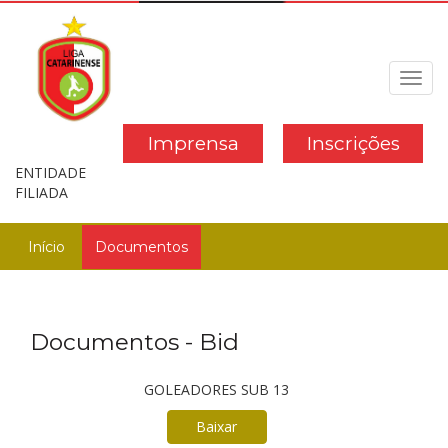
Toggl
navig
Imprensa
Inscrições
ENTIDADE
FILIADA
Início
Documentos
Documentos - Bid
GOLEADORES SUB 13
Baixar