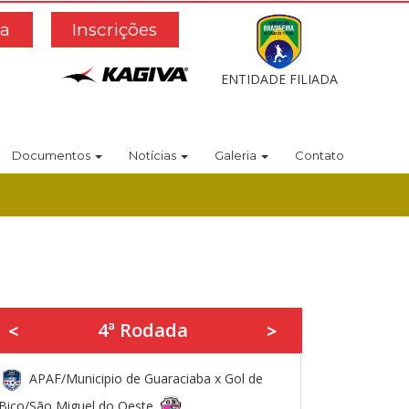
a
Inscrições
ENTIDADE FILIADA
Documentos
Notícias
Galeria
Contato
4ª Rodada
<
>
APAF/Municipio de Guaraciaba x Gol de
Bico/São Miguel do Oeste