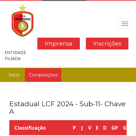
Toggl
navig
Imprensa
Inscrições
ENTIDADE
FILIADA
Início
Competições
Estadual LCF 2024 - Sub-11- Chave
A
Classificação
P
J
V
E
D
GP
GC