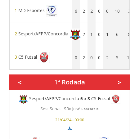
1
MD Esportes
6
2
2
0
0
10
3
2
Sesport/AFPP/Concordia
3
2
1
0
1
6
8
3
C5 Futsal
0
2
0
0
2
5
10
1ª Rodada
<
>
Sesport/AFPP/Concordia
5
x
3
C5 Futsal
Sest Senat - São José
Concordia
21/04/24 - 09:00